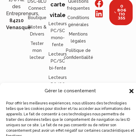
DSC-BLU
Questions
carte
des
0
Connect
fréquentes
806
Entrepreneurs,
110
vitale
Boutique
Conditions
355
84210
Lecteurs
générales
Venasque
Pilotes &
PC/SC
Drivers
Mentions
mono-
légales
Tester
fente
mon
Politique de
Lecteurs
lecteur
confidentialité
PC/SC
bi-fente
Lecteurs
PC/SC
Gérer le consentement
mobile
Lecteurs
Pour offrir les meilleures expériences, nous utilisons des technologies
PC/SC
telles que les cookies pour stocker et/ou accéder aux informations des
appareils. Le fait de consentir à ces technologies nous permettra de
NFC
traiter des données telles que le comportement de navigation ou les ID
Tous nos
uniques sur ce site. Le fait de ne pas consentir ou de retirer son
consentement peut avoir un effet négatif sur certaines caractéristiques et
lecteurs