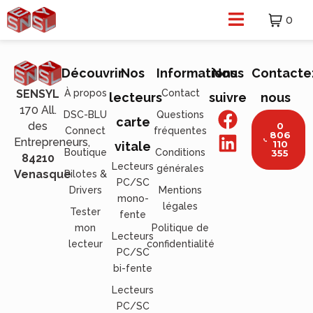
0
Découvrir
Nos
Informations
Nous
Contacte
À propos
Contact
SENSYL
lecteurs
suivre
nous
170 All.
DSC-BLU
Questions
carte
des
0
Connect
fréquentes
806
Entrepreneurs,
110
vitale
Boutique
Conditions
355
84210
Lecteurs
générales
Venasque
Pilotes &
PC/SC
Drivers
Mentions
mono-
légales
Tester
fente
mon
Politique de
Lecteurs
lecteur
confidentialité
PC/SC
bi-fente
Lecteurs
PC/SC