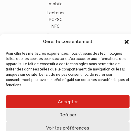
mobile
Lecteurs
PC/SC
NFC
Tous nos
Gérer le consentement
lecteurs
carte
Pour offrir les meilleures expériences, nous utilisons des technologies
vitale
telles que les cookies pour stocker et/ou accéder aux informations des
appareils. Le fait de consentir à ces technologies nous permettra de
© Ugocom Paris – Avignon Création Site Internet –
traiter des données telles que le comportement de navigation ou les ID
Agence de Communication
uniques sur ce site. Le fait de ne pas consentir ou de retirer son
consentement peut avoir un effet négatif sur certaines caractéristiques et
fonctions.
Accepter
Refuser
Voir les préférences