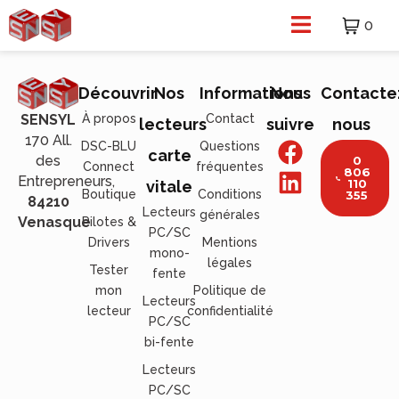
0
Découvrir
Nos
Informations
Nous
Contacte
À propos
Contact
SENSYL
lecteurs
suivre
nous
170 All.
DSC-BLU
Questions
carte
des
0
Connect
fréquentes
806
Entrepreneurs,
110
vitale
Boutique
Conditions
355
84210
Lecteurs
générales
Venasque
Pilotes &
PC/SC
Drivers
Mentions
mono-
légales
Tester
fente
mon
Politique de
Lecteurs
lecteur
confidentialité
PC/SC
bi-fente
Lecteurs
PC/SC