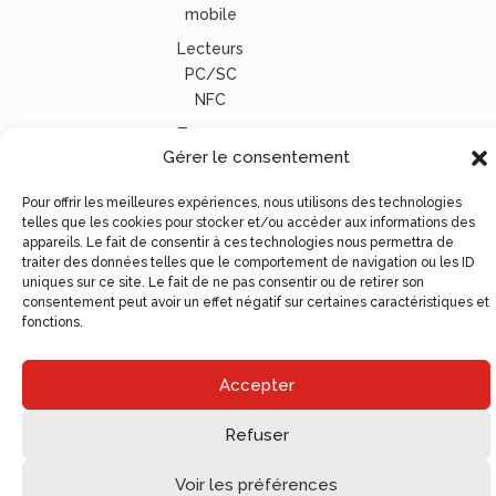
mobile
Lecteurs
PC/SC
NFC
Tous nos
Gérer le consentement
lecteurs
carte
Pour offrir les meilleures expériences, nous utilisons des technologies
vitale
telles que les cookies pour stocker et/ou accéder aux informations des
appareils. Le fait de consentir à ces technologies nous permettra de
© Ugocom Paris – Avignon Création Site Internet –
traiter des données telles que le comportement de navigation ou les ID
Agence de Communication
uniques sur ce site. Le fait de ne pas consentir ou de retirer son
consentement peut avoir un effet négatif sur certaines caractéristiques et
fonctions.
Accepter
Refuser
Voir les préférences