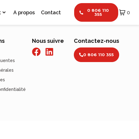
0 806 110
t
A propos
Contact
0
355
ns
Nous suivre
Contactez-nous
0 806 110 355
quentes
nérales
les
nfidentialité