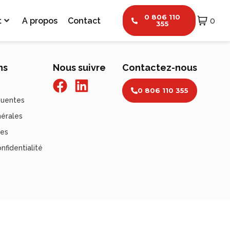
0 806 110
t
A propos
Contact
0
355
ns
Nous suivre
Contactez-nous
0 806 110 355
quentes
nérales
les
nfidentialité