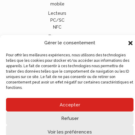
mobile
Lecteurs
PC/SC
NFC
Tous nos
Gérer le consentement
lecteurs
carte
Pour offrir les meilleures expériences, nous utilisons des technologies
vitale
telles que les cookies pour stocker et/ou accéder aux informations des
appareils. Le fait de consentir à ces technologies nous permettra de
© Ugocom Paris – Avignon Création Site Internet –
traiter des données telles que le comportement de navigation ou les ID
Agence de Communication
uniques sur ce site. Le fait de ne pas consentir ou de retirer son
consentement peut avoir un effet négatif sur certaines caractéristiques et
fonctions.
Accepter
Refuser
Voir les préférences