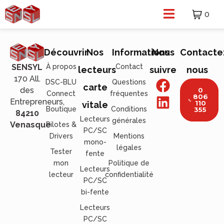
0
Découvrir
Nos
Informations
Nous
Contacte
À propos
Contact
SENSYL
lecteurs
suivre
nous
170 All.
DSC-BLU
Questions
carte
des
0
Connect
fréquentes
806
Entrepreneurs,
110
vitale
Boutique
Conditions
355
84210
Lecteurs
générales
Venasque
Pilotes &
PC/SC
Drivers
Mentions
mono-
légales
Tester
fente
mon
Politique de
Lecteurs
lecteur
confidentialité
PC/SC
bi-fente
Lecteurs
PC/SC