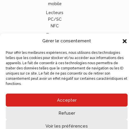
mobile
Lecteurs
PC/SC
NFC
Tous nos
Gérer le consentement
lecteurs
carte
Pour offrir les meilleures expériences, nous utilisons des technologies
vitale
telles que les cookies pour stocker et/ou accéder aux informations des
appareils. Le fait de consentir à ces technologies nous permettra de
© Ugocom Paris – Avignon Création Site Internet –
traiter des données telles que le comportement de navigation ou les ID
Agence de Communication
uniques sur ce site. Le fait de ne pas consentir ou de retirer son
consentement peut avoir un effet négatif sur certaines caractéristiques et
fonctions.
Accepter
Refuser
Voir les préférences