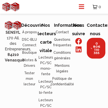
0
Découvrir
Nos
Informations
Nous
Contacte
À propos
Contact
SENSYL
lecteurs
suivre
nous
170 All.
DSC-BLU
Questions
carte
des
0
Connect
fréquentes
806
Entrepreneurs,
110
vitale
Boutique
Conditions
355
84210
Lecteurs
générales
Venasque
Pilotes &
PC/SC
Drivers
Mentions
mono-
légales
Tester
fente
mon
Politique de
Lecteurs
lecteur
confidentialité
PC/SC
bi-fente
Lecteurs
PC/SC