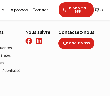
0 806 110
t
A propos
Contact
0
355
ns
Nous suivre
Contactez-nous
0 806 110 355
quentes
nérales
les
nfidentialité