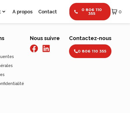
0 806 110
t
A propos
Contact
0
355
ns
Nous suivre
Contactez-nous
0 806 110 355
quentes
nérales
les
nfidentialité