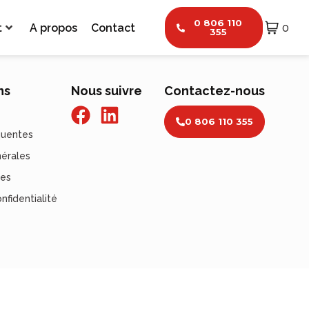
0 806 110
t
A propos
Contact
0
355
ns
Nous suivre
Contactez-nous
0 806 110 355
quentes
nérales
les
nfidentialité