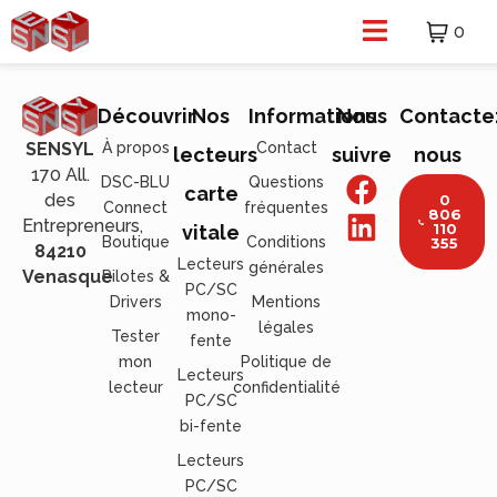
0
Découvrir
Nos
Informations
Nous
Contacte
À propos
Contact
SENSYL
lecteurs
suivre
nous
170 All.
DSC-BLU
Questions
carte
des
0
Connect
fréquentes
806
Entrepreneurs,
110
vitale
Boutique
Conditions
355
84210
Lecteurs
générales
Venasque
Pilotes &
PC/SC
Drivers
Mentions
mono-
légales
Tester
fente
mon
Politique de
Lecteurs
lecteur
confidentialité
PC/SC
bi-fente
Lecteurs
PC/SC