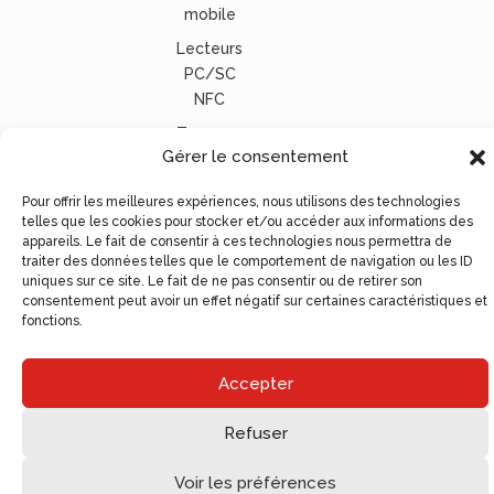
mobile
Lecteurs
PC/SC
NFC
Tous nos
Gérer le consentement
lecteurs
carte
Pour offrir les meilleures expériences, nous utilisons des technologies
vitale
telles que les cookies pour stocker et/ou accéder aux informations des
appareils. Le fait de consentir à ces technologies nous permettra de
© Ugocom Paris – Avignon Création Site Internet –
traiter des données telles que le comportement de navigation ou les ID
Agence de Communication
uniques sur ce site. Le fait de ne pas consentir ou de retirer son
consentement peut avoir un effet négatif sur certaines caractéristiques et
fonctions.
Accepter
Refuser
Voir les préférences