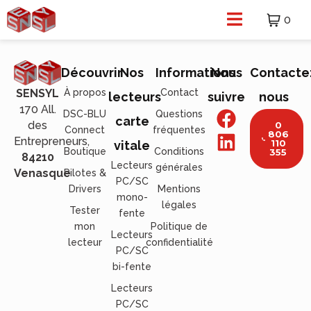
0
Découvrir
Nos
Informations
Nous
Contacte
À propos
Contact
SENSYL
lecteurs
suivre
nous
170 All.
DSC-BLU
Questions
carte
des
0
Connect
fréquentes
806
Entrepreneurs,
110
vitale
Boutique
Conditions
355
84210
Lecteurs
générales
Venasque
Pilotes &
PC/SC
Drivers
Mentions
mono-
légales
Tester
fente
mon
Politique de
Lecteurs
lecteur
confidentialité
PC/SC
bi-fente
Lecteurs
PC/SC