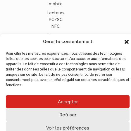
mobile
Lecteurs
PC/SC
NFC
Tous nos
Gérer le consentement
lecteurs
carte
Pour offrir les meilleures expériences, nous utilisons des technologies
vitale
telles que les cookies pour stocker et/ou accéder aux informations des
appareils. Le fait de consentir à ces technologies nous permettra de
© Ugocom Paris – Avignon Création Site Internet –
traiter des données telles que le comportement de navigation ou les ID
Agence de Communication
uniques sur ce site. Le fait de ne pas consentir ou de retirer son
consentement peut avoir un effet négatif sur certaines caractéristiques et
fonctions.
Accepter
Refuser
Voir les préférences