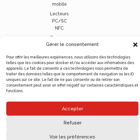
mobile
Lecteurs
PC/SC
NFC
Tous nos
Gérer le consentement
lecteurs
carte
Pour offrir les meilleures expériences, nous utilisons des technologies
vitale
telles que les cookies pour stocker et/ou accéder aux informations des
appareils. Le fait de consentir à ces technologies nous permettra de
© Ugocom Paris – Avignon Création Site Internet –
traiter des données telles que le comportement de navigation ou les ID
Agence de Communication
uniques sur ce site. Le fait de ne pas consentir ou de retirer son
consentement peut avoir un effet négatif sur certaines caractéristiques et
fonctions.
Accepter
Refuser
Voir les préférences