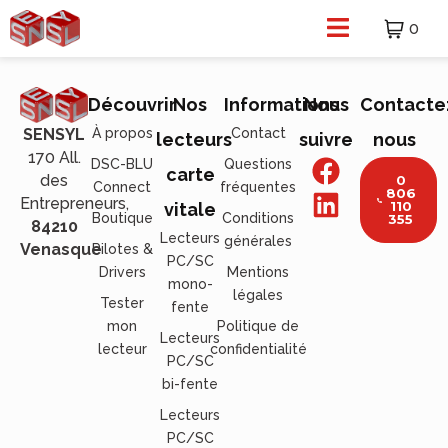
0
Découvrir
Nos
Informations
Nous
Contacte
À propos
Contact
SENSYL
lecteurs
suivre
nous
170 All.
DSC-BLU
Questions
carte
des
0
Connect
fréquentes
806
Entrepreneurs,
110
vitale
Boutique
Conditions
355
84210
Lecteurs
générales
Venasque
Pilotes &
PC/SC
Drivers
Mentions
mono-
légales
Tester
fente
mon
Politique de
Lecteurs
lecteur
confidentialité
PC/SC
bi-fente
Lecteurs
PC/SC