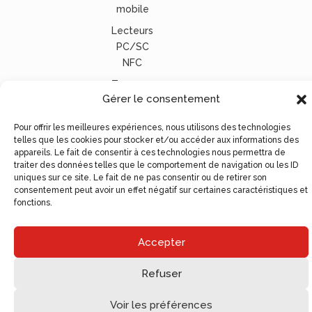
mobile
Lecteurs
PC/SC
NFC
Tous nos
Gérer le consentement
lecteurs
carte
Pour offrir les meilleures expériences, nous utilisons des technologies
vitale
telles que les cookies pour stocker et/ou accéder aux informations des
appareils. Le fait de consentir à ces technologies nous permettra de
© Ugocom Paris – Avignon Création Site Internet –
traiter des données telles que le comportement de navigation ou les ID
Agence de Communication
uniques sur ce site. Le fait de ne pas consentir ou de retirer son
consentement peut avoir un effet négatif sur certaines caractéristiques et
fonctions.
Accepter
Refuser
Voir les préférences