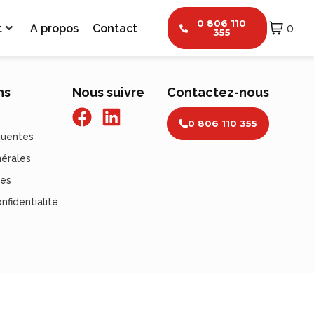
0 806 110
t
A propos
Contact
0
355
ns
Nous suivre
Contactez-nous
0 806 110 355
quentes
nérales
les
nfidentialité