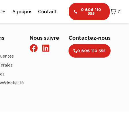
0 806 110
t
A propos
Contact
0
355
ns
Nous suivre
Contactez-nous
0 806 110 355
quentes
nérales
les
nfidentialité