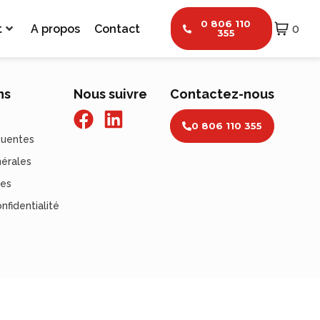
0 806 110
t
A propos
Contact
0
355
ns
Nous suivre
Contactez-nous
0 806 110 355
quentes
nérales
les
nfidentialité