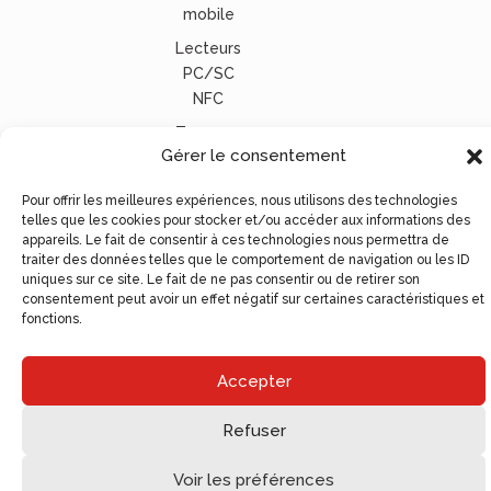
mobile
Lecteurs
PC/SC
NFC
Tous nos
Gérer le consentement
lecteurs
carte
Pour offrir les meilleures expériences, nous utilisons des technologies
vitale
telles que les cookies pour stocker et/ou accéder aux informations des
appareils. Le fait de consentir à ces technologies nous permettra de
© Ugocom Paris – Avignon Création Site Internet –
traiter des données telles que le comportement de navigation ou les ID
Agence de Communication
uniques sur ce site. Le fait de ne pas consentir ou de retirer son
consentement peut avoir un effet négatif sur certaines caractéristiques et
fonctions.
Accepter
Refuser
Voir les préférences