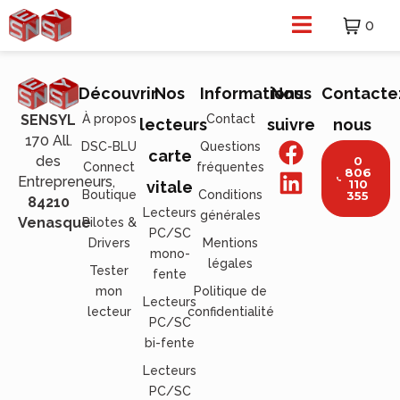
0
Découvrir
Nos
Informations
Nous
Contacte
À propos
Contact
SENSYL
lecteurs
suivre
nous
170 All.
DSC-BLU
Questions
carte
des
0
Connect
fréquentes
806
Entrepreneurs,
110
vitale
Boutique
Conditions
355
84210
Lecteurs
générales
Venasque
Pilotes &
PC/SC
Drivers
Mentions
mono-
légales
Tester
fente
mon
Politique de
Lecteurs
lecteur
confidentialité
PC/SC
bi-fente
Lecteurs
PC/SC