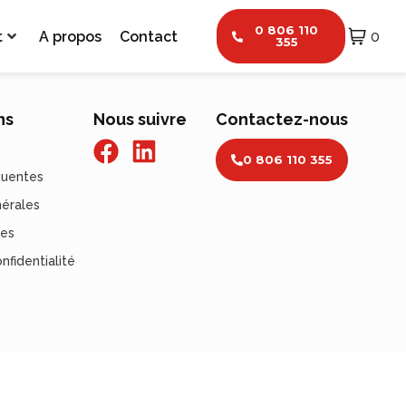
0 806 110
t
A propos
Contact
0
355
ns
Nous suivre
Contactez-nous
0 806 110 355
quentes
nérales
les
nfidentialité