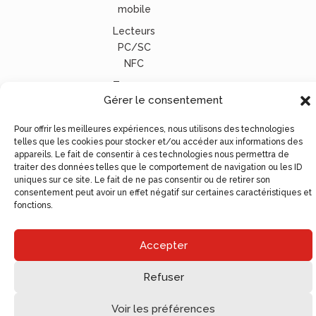
mobile
Lecteurs
PC/SC
NFC
Tous nos
Gérer le consentement
lecteurs
carte
Pour offrir les meilleures expériences, nous utilisons des technologies
vitale
telles que les cookies pour stocker et/ou accéder aux informations des
appareils. Le fait de consentir à ces technologies nous permettra de
© Ugocom Paris – Avignon Création Site Internet –
traiter des données telles que le comportement de navigation ou les ID
Agence de Communication
uniques sur ce site. Le fait de ne pas consentir ou de retirer son
consentement peut avoir un effet négatif sur certaines caractéristiques et
fonctions.
Accepter
Refuser
Voir les préférences