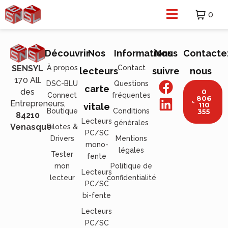
0
Découvrir
Nos
Informations
Nous
Contacte
À propos
Contact
SENSYL
lecteurs
suivre
nous
170 All.
DSC-BLU
Questions
carte
des
0
Connect
fréquentes
806
Entrepreneurs,
110
vitale
Boutique
Conditions
355
84210
Lecteurs
générales
Venasque
Pilotes &
PC/SC
Drivers
Mentions
mono-
légales
Tester
fente
mon
Politique de
Lecteurs
lecteur
confidentialité
PC/SC
bi-fente
Lecteurs
PC/SC