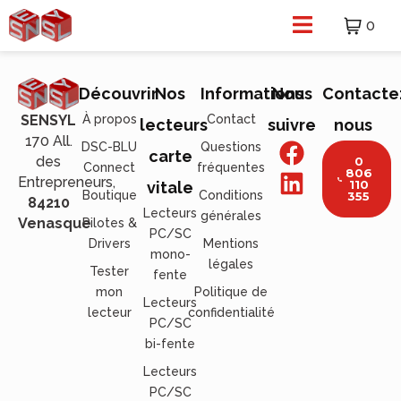
0
Découvrir
Nos
Informations
Nous
Contacte
À propos
Contact
SENSYL
lecteurs
suivre
nous
170 All.
DSC-BLU
Questions
carte
des
0
Connect
fréquentes
806
Entrepreneurs,
110
vitale
Boutique
Conditions
355
84210
Lecteurs
générales
Venasque
Pilotes &
PC/SC
Drivers
Mentions
mono-
légales
Tester
fente
mon
Politique de
Lecteurs
lecteur
confidentialité
PC/SC
bi-fente
Lecteurs
PC/SC