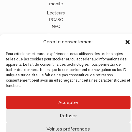
mobile
Lecteurs
PC/SC
NFC
Tous nos
Gérer le consentement
lecteurs
carte
Pour offrir les meilleures expériences, nous utilisons des technologies
vitale
telles que les cookies pour stocker et/ou accéder aux informations des
appareils. Le fait de consentir à ces technologies nous permettra de
© Ugocom Paris – Avignon Création Site Internet –
traiter des données telles que le comportement de navigation ou les ID
Agence de Communication
uniques sur ce site. Le fait de ne pas consentir ou de retirer son
consentement peut avoir un effet négatif sur certaines caractéristiques et
fonctions.
Accepter
Refuser
Voir les préférences