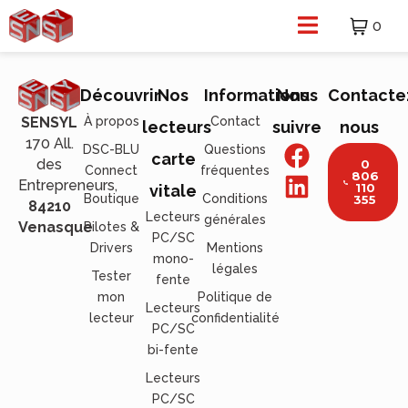
0
Découvrir
Nos
Informations
Nous
Contacte
À propos
Contact
SENSYL
lecteurs
suivre
nous
170 All.
DSC-BLU
Questions
carte
des
0
Connect
fréquentes
806
Entrepreneurs,
110
vitale
Boutique
Conditions
355
84210
Lecteurs
générales
Venasque
Pilotes &
PC/SC
Drivers
Mentions
mono-
légales
Tester
fente
mon
Politique de
Lecteurs
lecteur
confidentialité
PC/SC
bi-fente
Lecteurs
PC/SC