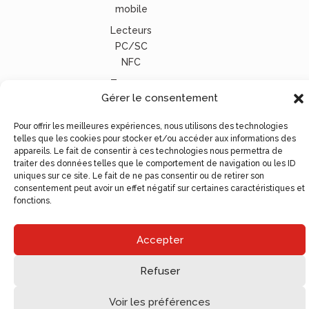
mobile
Lecteurs
PC/SC
NFC
Tous nos
Gérer le consentement
lecteurs
carte
Pour offrir les meilleures expériences, nous utilisons des technologies
vitale
telles que les cookies pour stocker et/ou accéder aux informations des
appareils. Le fait de consentir à ces technologies nous permettra de
© Ugocom Paris – Avignon Création Site Internet –
traiter des données telles que le comportement de navigation ou les ID
Agence de Communication
uniques sur ce site. Le fait de ne pas consentir ou de retirer son
consentement peut avoir un effet négatif sur certaines caractéristiques et
fonctions.
Accepter
Refuser
Voir les préférences