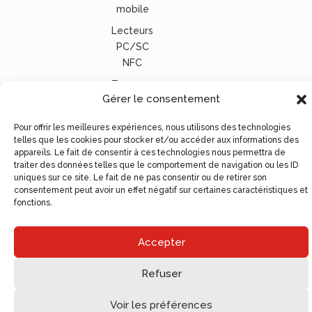
mobile
Lecteurs
PC/SC
NFC
Tous nos
Gérer le consentement
lecteurs
carte
Pour offrir les meilleures expériences, nous utilisons des technologies
vitale
telles que les cookies pour stocker et/ou accéder aux informations des
appareils. Le fait de consentir à ces technologies nous permettra de
© Ugocom Paris – Avignon Création Site Internet –
traiter des données telles que le comportement de navigation ou les ID
Agence de Communication
uniques sur ce site. Le fait de ne pas consentir ou de retirer son
consentement peut avoir un effet négatif sur certaines caractéristiques et
fonctions.
Accepter
Refuser
Voir les préférences