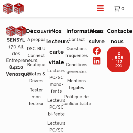
0
Découvrir
Nos
Informations
Nous
Contacte
À propos
Contact
SENSYL
lecteurs
suivre
nous
170 All.
DSC-BLU
Questions
carte
des
0
Connect
fréquentes
806
Entrepreneurs,
110
vitale
Boutique
Conditions
355
84210
Lecteurs
générales
Venasque
Pilotes &
PC/SC
Drivers
Mentions
mono-
légales
Tester
fente
mon
Politique de
Lecteurs
lecteur
confidentialité
PC/SC
bi-fente
Lecteurs
PC/SC