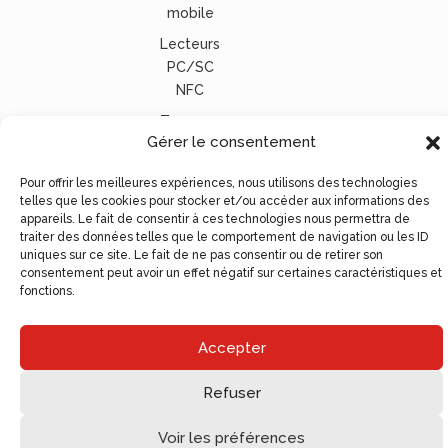
mobile
Lecteurs
PC/SC
NFC
Tous nos
Gérer le consentement
lecteurs
carte
Pour offrir les meilleures expériences, nous utilisons des technologies
vitale
telles que les cookies pour stocker et/ou accéder aux informations des
appareils. Le fait de consentir à ces technologies nous permettra de
© Ugocom Paris – Avignon Création Site Internet –
traiter des données telles que le comportement de navigation ou les ID
Agence de Communication
uniques sur ce site. Le fait de ne pas consentir ou de retirer son
consentement peut avoir un effet négatif sur certaines caractéristiques et
fonctions.
Accepter
Refuser
Voir les préférences