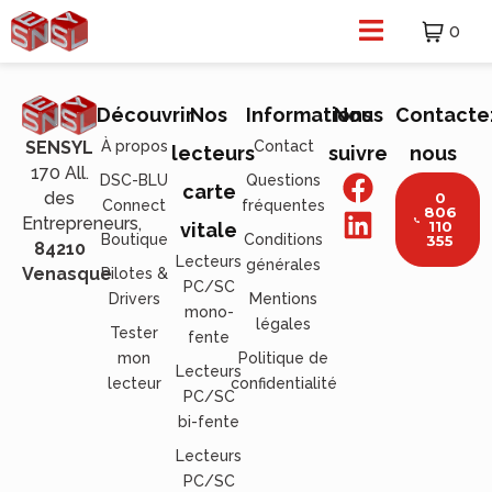
0
Découvrir
Nos
Informations
Nous
Contacte
À propos
Contact
SENSYL
lecteurs
suivre
nous
170 All.
DSC-BLU
Questions
carte
des
0
Connect
fréquentes
806
Entrepreneurs,
110
vitale
Boutique
Conditions
355
84210
Lecteurs
générales
Venasque
Pilotes &
PC/SC
Drivers
Mentions
mono-
légales
Tester
fente
mon
Politique de
Lecteurs
lecteur
confidentialité
PC/SC
bi-fente
Lecteurs
PC/SC