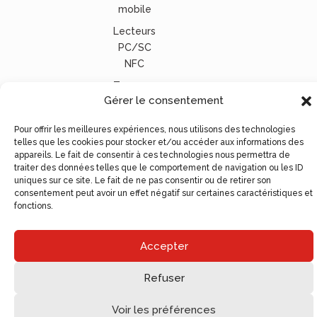
mobile
Lecteurs
PC/SC
NFC
Tous nos
Gérer le consentement
lecteurs
carte
Pour offrir les meilleures expériences, nous utilisons des technologies
vitale
telles que les cookies pour stocker et/ou accéder aux informations des
appareils. Le fait de consentir à ces technologies nous permettra de
© Ugocom Paris – Avignon Création Site Internet –
traiter des données telles que le comportement de navigation ou les ID
Agence de Communication
uniques sur ce site. Le fait de ne pas consentir ou de retirer son
consentement peut avoir un effet négatif sur certaines caractéristiques et
fonctions.
Accepter
Refuser
Voir les préférences