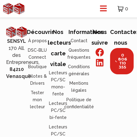
0
Découvrir
Nos
Informations
Nous
Contacte
À propos
Contact
SENSYL
lecteurs
suivre
nous
170 All.
DSC-BLU
Questions
carte
des
0
Connect
fréquentes
806
Entrepreneurs,
110
vitale
Boutique
Conditions
355
84210
Lecteurs
générales
Venasque
Pilotes &
PC/SC
Drivers
Mentions
mono-
légales
Tester
fente
mon
Politique de
Lecteurs
lecteur
confidentialité
PC/SC
bi-fente
Lecteurs
PC/SC