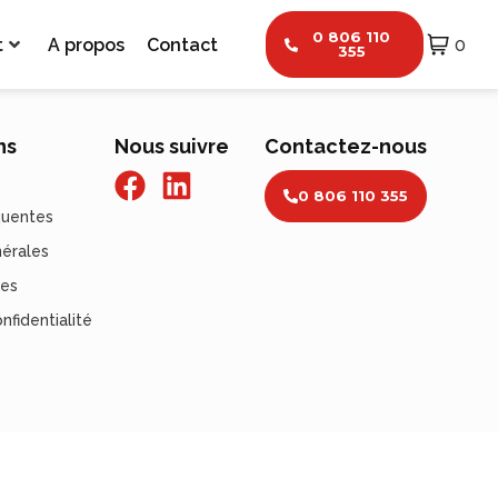
0 806 110
t
A propos
Contact
0
355
ns
Nous suivre
Contactez-nous
0 806 110 355
quentes
nérales
les
nfidentialité