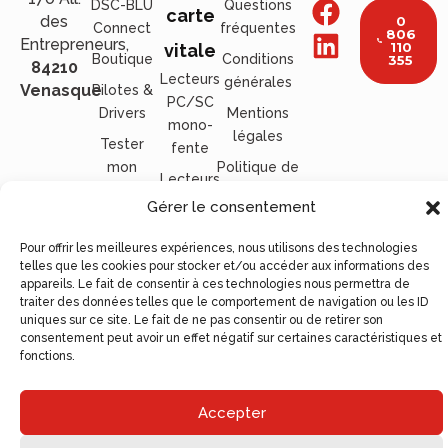
DSC-BLU
Questions
carte
des
0
Connect
fréquentes
806
Entrepreneurs,
110
vitale
Boutique
Conditions
355
84210
Lecteurs
générales
Venasque
Pilotes &
PC/SC
Drivers
Mentions
mono-
légales
Tester
fente
mon
Politique de
Lecteurs
lecteur
confidentialité
PC/SC
Gérer le consentement
bi-fente
Pour offrir les meilleures expériences, nous utilisons des technologies
Lecteurs
telles que les cookies pour stocker et/ou accéder aux informations des
PC/SC
appareils. Le fait de consentir à ces technologies nous permettra de
mobile
traiter des données telles que le comportement de navigation ou les ID
uniques sur ce site. Le fait de ne pas consentir ou de retirer son
Lecteurs
consentement peut avoir un effet négatif sur certaines caractéristiques et
PC/SC
fonctions.
NFC
Tous nos
Accepter
lecteurs