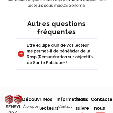
lecteurs sous macOS Sonoma.
Autres questions
fréquentes
Etre équipé d’un de vos lecteur
me permet-il de bénéficier de la
Rosp (Rémunération sur objectifs
de Santé Publique) ?
Découvrir
Nos
Informations
Nous
Contacte
À propos
Contact
SENSYL
lecteurs
suivre
nous
170 All.