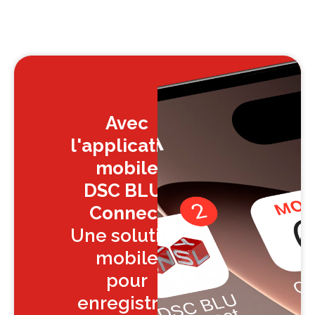
Avec
l'application
mobile
DSC BLU-
Connect
Une solution
mobile
pour
enregistrer