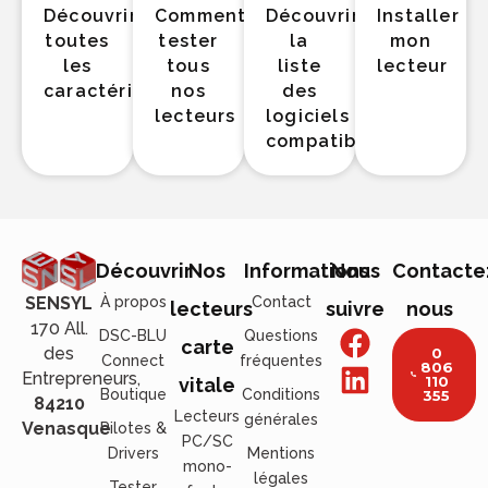
Découvrir
Comment
Découvrir
Installer
toutes
tester
la
mon
les
tous
liste
lecteur
caractéristiques
nos
des
lecteurs
logiciels
compatibles
Découvrir
Nos
Informations
Nous
Contacte
À propos
Contact
SENSYL
lecteurs
suivre
nous
170 All.
DSC-BLU
Questions
carte
des
0
Connect
fréquentes
806
Entrepreneurs,
110
vitale
Boutique
Conditions
355
84210
Lecteurs
générales
Venasque
Pilotes &
PC/SC
Drivers
Mentions
mono-
légales
Tester