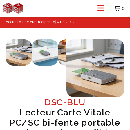
0
Accueil
»
Lecteurs (corporate)
»
DSC-BLU
DSC-BLU
Lecteur Carte Vitale
PC/SC bi-fente portable