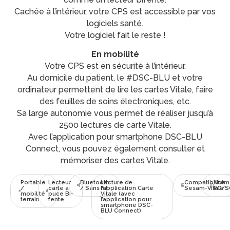
Cachée à l’intérieur, votre CPS est accessible par vos
logiciels santé.
Votre logiciel fait le reste !
En mobilité
Votre CPS est en sécurité à l’intérieur.
Au domicile du patient, le #DSC-BLU et votre
ordinateur permettent de lire les cartes Vitale, faire
des feuilles de soins électroniques, etc.
Sa large autonomie vous permet de réaliser jusqu’à
2500 lectures de carte Vitale.
Avec l’application pour smartphone DSC-BLU
Connect, vous pouvez également consulter et
mémoriser des cartes Vitale.
Portable
Lecteur
Bluetooth
Lecture de
Compatibilité
Norm
/
carte à
/ Sans Fil
l’application Carte
Sesam-Vitale
PC/S
mobilité
puce Bi-
Vitale (avec
terrain
fente
l’application pour
smartphone DSC-
BLU Connect)