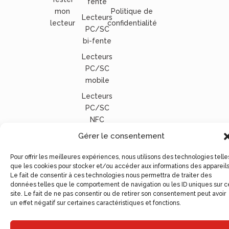
fente
mon
Politique de
Lecteurs
lecteur
confidentialité
PC/SC
bi-fente
Lecteurs
PC/SC
mobile
Lecteurs
PC/SC
NFC
Tous nos
Gérer le consentement
lecteurs
Pour offrir les meilleures expériences, nous utilisons des technologies telle
carte
que les cookies pour stocker et/ou accéder aux informations des appareils
vitale
Le fait de consentir à ces technologies nous permettra de traiter des
données telles que le comportement de navigation ou les ID uniques sur c
© Ugocom Paris – Avignon Création Site Internet –
site. Le fait de ne pas consentir ou de retirer son consentement peut avoir
un effet négatif sur certaines caractéristiques et fonctions.
Agence de Communication