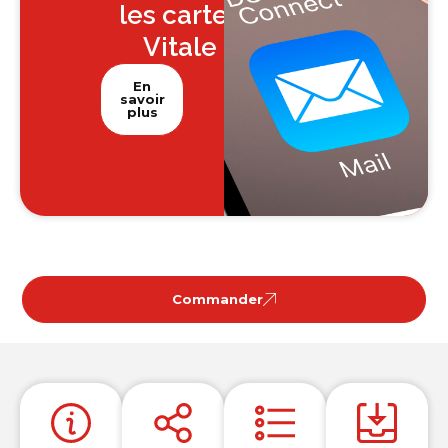
les cartes
Vitale
En
savoir
plus
Commander