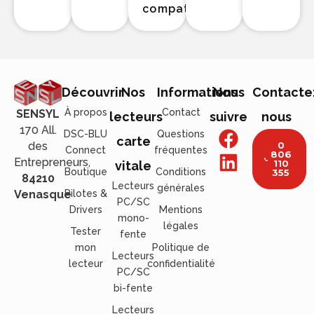
compatibles
Découvrir
Nos
Informations
Nous
Contacte
À propos
Contact
SENSYL
lecteurs
suivre
nous
170 All.
DSC-BLU
Questions
carte
des
0
Connect
fréquentes
806
Entrepreneurs,
110
vitale
Boutique
Conditions
355
84210
Lecteurs
générales
Venasque
Pilotes &
PC/SC
Drivers
Mentions
mono-
légales
Tester
fente
mon
Politique de
Lecteurs
lecteur
confidentialité
PC/SC
bi-fente
Lecteurs