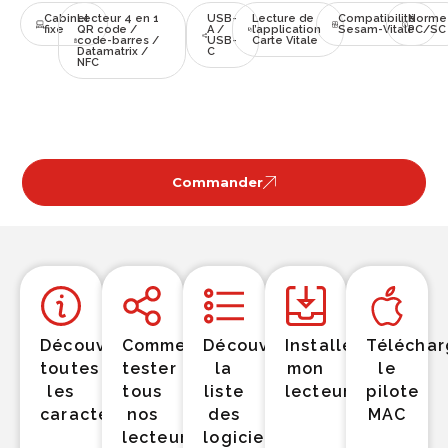
Cabinet
Lecteur 4 en 1
USB-
Lecture de
Compatibilité
Norme
fixe
QR code /
A /
l’application
Sesam-Vitale
PC/SC
code-barres /
USB-
Carte Vitale
Datamatrix /
C
NFC
Commander
Découvrir
Comment
Découvrir
Installer
Téléchar
toutes
tester
la
mon
le
les
tous
liste
lecteur
pilote
caractéristiques
nos
des
MAC
lecteurs
logiciels