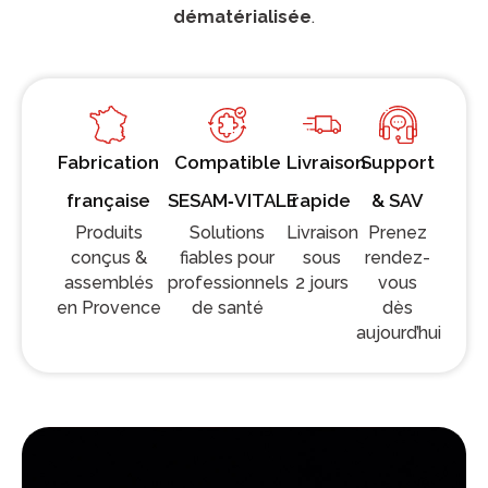
dématérialisée
.
Fabrication
Compatible
Livraison
Support
française
SESAM‑VITALE
rapide
& SAV
Produits
Solutions
Livraison
Prenez
conçus &
fiables pour
sous
rendez-
assemblés
professionnels
2 jours
vous
en Provence
de santé
dès
aujourd’hui
Inspirés des dernières